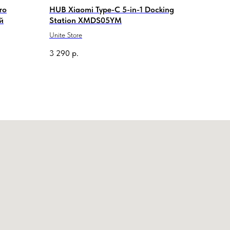
ro
HUB Xiaomi Type-C 5-in-1 Docking
й
Station XMDS05YM
Unite Store
3 290
р.