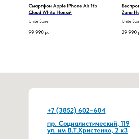
Смартфон Apple iPhone Air 1tb
Беспро
Cloud White Новый
Zone H
Blue/Sil
Unite Store
Unite Sto
99 990
р.
29 990
+7 (3852) 602−604
пр. Социалистический, 119
ул. им В.Т.Христенко, 2 к3