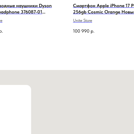
водные наушники Dyson
Смартфон Apple iPhone 17 P
eadphone 376087-01
256gb Cosmic Orange Новы
ver
re
Unite Store
р.
100 990
р.