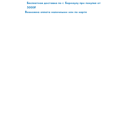
Бесплатная доставка по г. Барнаулу при покупке от
5000₽
Возможна оплата наличными или по карте
+7 (3852) 60
2-604
Социалистический, 119
Христенко, 2 к3
О нас
iPhone
Каталог
MacBook
Ремонт
Apple iPad
Trade-in
Apple Watch