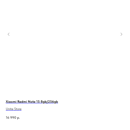
Xiaomi Redmi Note 15 8gb/256gb
Бес
Unite Store
Unit
16 990
р.
11 