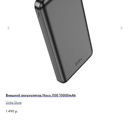
Внешний аккумулятор Hoco J100 10000mAh
Чех
Unite Store
Unit
1 490
р.
3 4