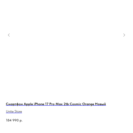
Смартфон Apple iPhone 17 Pro Max 2tb Cosmic Orange Новый
Сма
Unite Store
Unit
184 990
р.
145