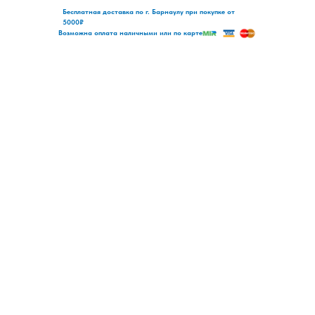
Бесплатная доставка по г. Барнаулу при покупке от
5000₽
Возможна оплата наличными или по карте
+7 (3852) 60
2-604
Социалистический, 119
Христенко, 2 к3
О нас
iPhone
Каталог
MacBook
Ремонт
Apple iPad