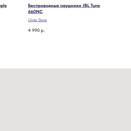
ple
Беспроводные наушники JBL Tune
660NC
Unite Store
4 990
р.