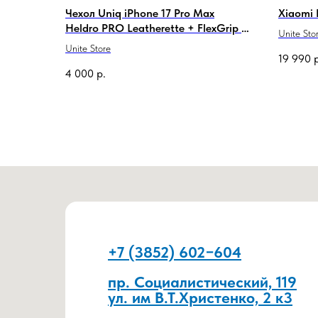
Чехол Uniq iPhone 17 Pro Max
Xiaomi 
Heldro PRO Leatherette + FlexGrip &
Unite Sto
Camera stand Black (MagSafe)
Unite Store
19 990
4 000
р.
+7 (3852) 602−604
пр. Социалистический, 119
ул. им В.Т.Христенко, 2 к3